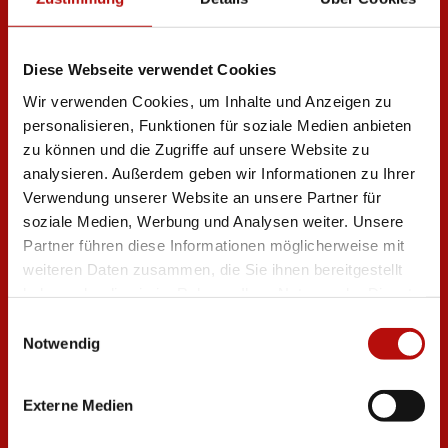
Diese Webseite verwendet Cookies
Wir verwenden Cookies, um Inhalte und Anzeigen zu
personalisieren, Funktionen für soziale Medien anbieten
zu können und die Zugriffe auf unsere Website zu
analysieren. Außerdem geben wir Informationen zu Ihrer
Verwendung unserer Website an unsere Partner für
soziale Medien, Werbung und Analysen weiter. Unsere
Partner führen diese Informationen möglicherweise mit
weiteren Daten zusammen, die Sie ihnen bereitgestellt
haben oder die sie im Rahmen Ihrer Nutzung der Dienste
gesammelt haben. Indem Sie „Cookies zulassen“ klicken
Einwilligungsauswahl
oder über die „Auswahl erlauben“ den Einsatz von
Notwendig
Cookies zu Präferenzen und/oder Statistiken und/oder
Marketing klicken, willigen Sie zugleich gem. Art. 49.
Externe Medien
Abs. 1 S. 1 lit a DS-GVO ein, dass ihre Daten in den USA
verarbeitet werden können. Die USA werden vom